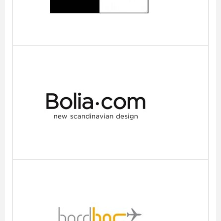
Bolia
BordBar