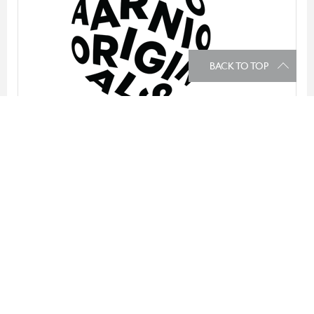
Eero Aarnio original
BACK TO TOP
Emmegi